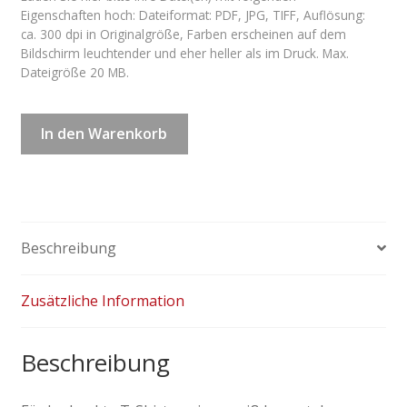
Eigenschaften hoch: Dateiformat: PDF, JPG, TIFF, Auflösung:
ca. 300 dpi in Originalgröße, Farben erscheinen auf dem
Bildschirm leuchtender und eher heller als im Druck. Max.
Dateigröße 20 MB.
Bedruckte
In den Warenkorb
T-
Shirts
unisex
weiß
Menge
Beschreibung
Zusätzliche Information
Beschreibung