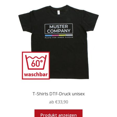
T-Shirts DTF-Druck unisex
ab
€
33,90
Dieses
Produkt anzeigen