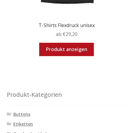
T-Shirts Flexdruck unisex
ab
€
29,20
Dieses
Produkt anzeigen
Produkt
weist
mehrere
Varianten
auf.
Die
Produkt-Kategorien
Optionen
können
auf
Buttons
der
Etiketten
Produktseite