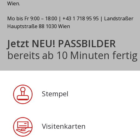
Wien.
Mo bis Fr 9:00 – 18:00
|
+43 1 718 95 95
|
Landstraßer
Hauptstraße 88
1030
Wien
Jetzt NEU! PASSBILDER
bereits ab 10 Minuten fertig
Stempel
Visitenkarten