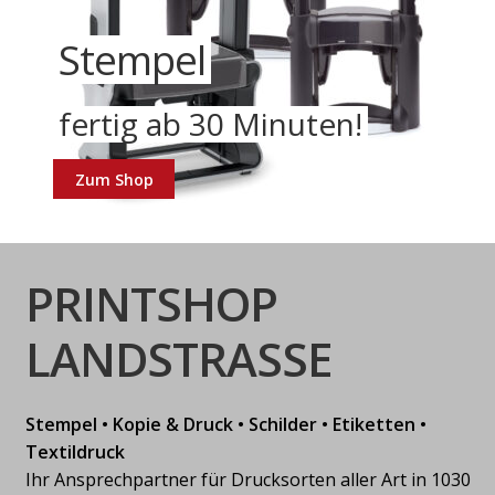
Plakate Digitaldruck
Stempel
Visitenkarten
Besuchen Sie uns
in A0, A1 und A2,
fertig ab 30 Minuten!
fertig ab 30 Minuten!
in unserem Geschäft.
Expressdruck
Zum Shop
Zum Shop
Zum Produkt
Wir beraten Sie gerne!
PRINTSHOP
LANDSTRASSE
Stempel • Kopie & Druck • Schilder • Etiketten •
Textildruck
Ihr Ansprechpartner für Drucksorten aller Art in 1030