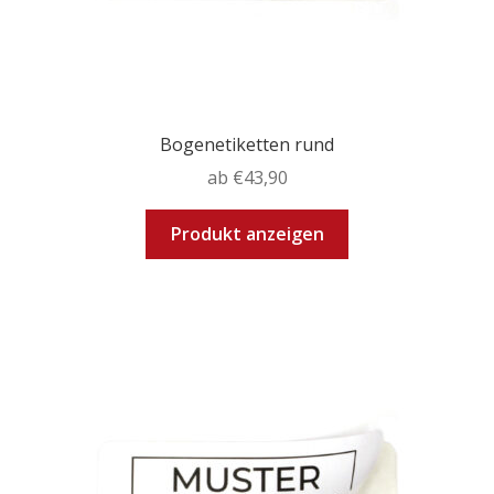
Bogenetiketten rund
ab
€
43,90
Dieses
Produkt anzeigen
Produkt
weist
mehrere
Varianten
auf.
Die
Optionen
können
auf