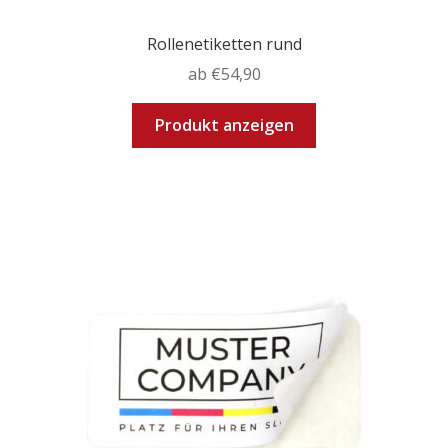
Rollenetiketten rund
ab
€
54,90
Dieses
Produkt anzeigen
Produkt
weist
mehrere
Varianten
auf.
Die
Optionen
können
auf
der
Produktseite
gewählt
werden