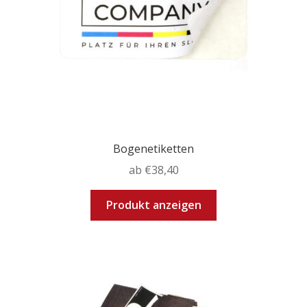
der
Produktseite
gewählt
werden
Bogenetiketten
ab
€
38,40
Dieses
Produkt anzeigen
Produkt
weist
mehrere
Varianten
auf.
Die