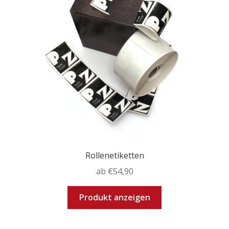
Optionen
können
auf
der
Produktseite
gewählt
werden
Rollenetiketten
ab
€
54,90
Dieses
Produkt anzeigen
Produkt
weist