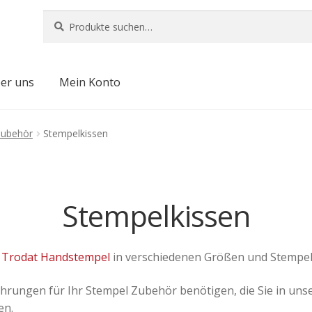
Suche
Suche
nach:
er uns
Mein Konto
Zubehör
Stempelkissen
Stempelkissen
e
Trodat Handstempel
in verschiedenen Größen und Stempel
ngen für Ihr Stempel Zubehör benötigen, die Sie in unsere
en.