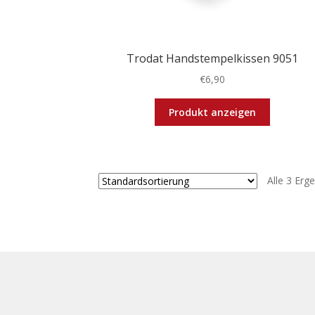
Trodat Handstempelkissen 9051
€
6,90
Dieses
Produkt anzeigen
Produkt
weist
mehrere
Varianten
Alle 3 Erg
auf.
Die
Optionen
können
auf
der
Produktse
gewählt
werden