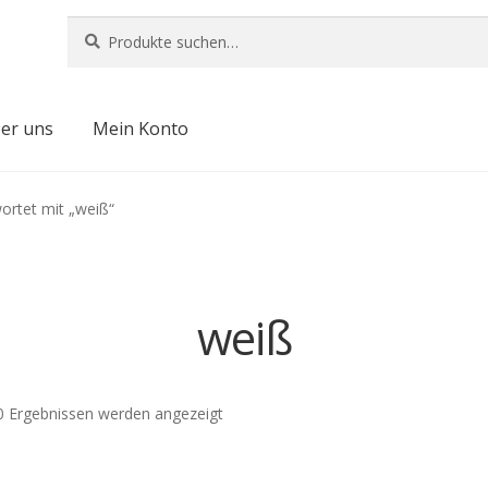
Suche
Suche
nach:
er uns
Mein Konto
ortet mit „weiß“
weiß
0 Ergebnissen werden angezeigt