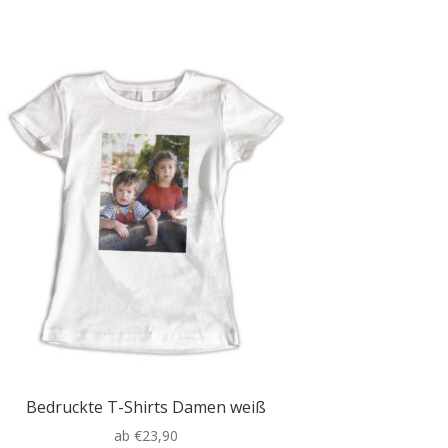
weist
mehrere
Varianten
auf.
Die
Optionen
können
auf
der
Produktseite
gewählt
werden
Bedruckte T-Shirts Damen weiß
ab
€
23,90