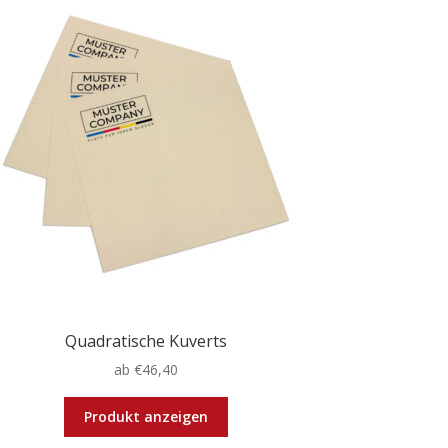
Quadratische Kuverts
ab
€
46,40
Dieses
Produkt anzeigen
Produkt