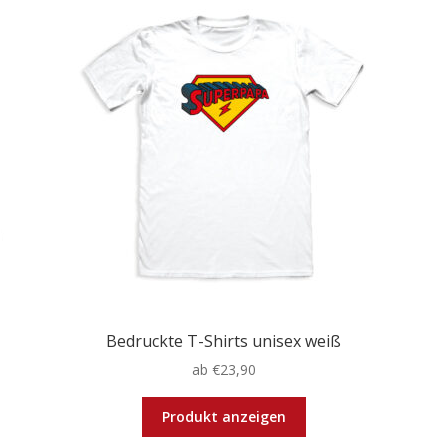
Bedruckte T-Shirts unisex weiß
ab
€
23,90
Dieses
Produkt anzeigen
Produkt