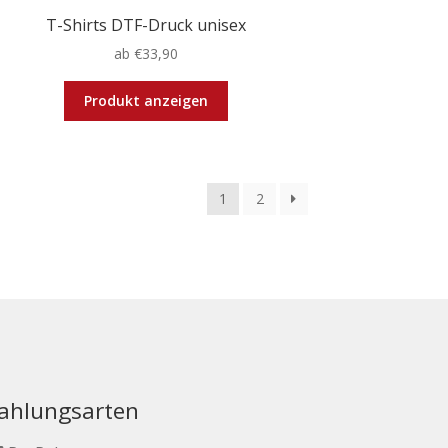
T-Shirts DTF-Druck unisex
ab
€
33,90
Dieses
Produkt anzeigen
Produkt
weist
mehrere
Varianten
1
2
auf.
Die
Optionen
können
auf
der
Produktseite
gewählt
werden
ahlungsarten