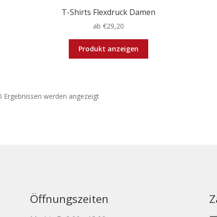
T-Shirts Flexdruck Damen
ab
€
29,20
Dieses
Produkt anzeigen
Produkt
weist
mehrere
Varianten
0 Ergebnissen werden angezeigt
auf.
Die
Optionen
können
auf
der
ite
Produktseite
gewählt
werden
Öffnungszeiten
Z