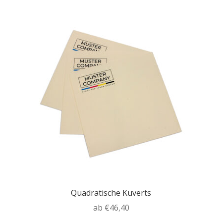
Varianten
auf.
Die
Optionen
können
auf
der
Produktseite
gewählt
werden
Quadratische Kuverts
ab
€
46,40