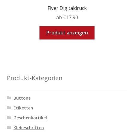
Flyer Digitaldruck
ab
€
17,90
Dieses
Produkt anzeigen
Produkt
weist
mehrere
Varianten
auf.
Die
Produkt-Kategorien
Optionen
können
auf
Buttons
der
Etiketten
Produktseite
Geschenkartikel
gewählt
werden
Klebeschriften