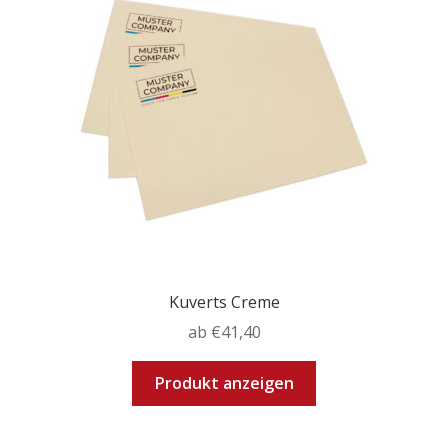
Kuverts Creme
ab
€
41,40
Dieses
Produkt anzeigen
Produkt
weist
mehrere