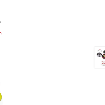
e
n
!