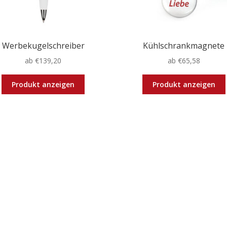
Werbekugelschreiber
Kühlschrankmagnete
ab
€
139,20
ab
€
65,58
Dieses
Produkt anzeigen
Produkt anzeigen
Produkt
weist
mehrere
Varianten
auf.
Die
Optionen
können
auf
der
Produktseite
gewählt
werden