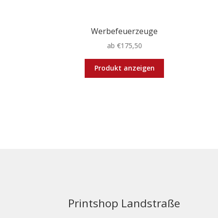
Werbefeuerzeuge
ab
€
175,50
Dieses
Produkt anzeigen
Produkt
weist
mehrere
Varianten
auf.
Die
Optionen
können
auf
der
Produktseite
gewählt
Printshop Landstraße
werden