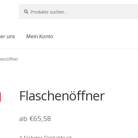
Suche
Suche
nach:
er uns
Mein Konto
henöffner
Flaschenöffner
ab
€
65,58
4-färbiger Digitaldruck