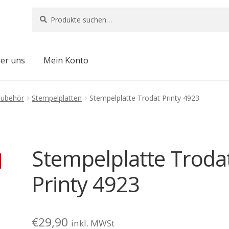
Suche
Suche
nach:
er uns
Mein Konto
Zubehör
Stempelplatten
Stempelplatte Trodat Printy 4923
Stempelplatte Troda
Printy 4923
€
29,90
inkl. MWSt