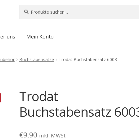
Suche
Suche
nach:
er uns
Mein Konto
Zubehör
Buchstabensätze
Trodat Buchstabensatz 6003
Trodat
Buchstabensatz 600
€
9,90
inkl. MWSt