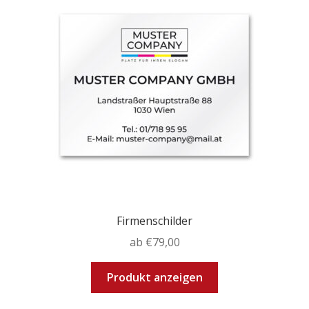
Firmenschilder
ab
€
79,00
Dieses
Produkt anzeigen
Produkt
weist