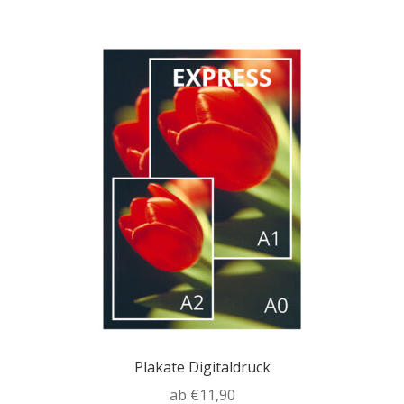
mehrere
Varianten
auf.
Die
Optionen
können
auf
der
Produktseite
gewählt
werden
Plakate Digitaldruck
ab
€
11,90