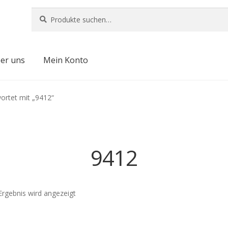
Suche
Suche
nach:
er uns
Mein Konto
ortet mit „9412“
9412
Ergebnis wird angezeigt