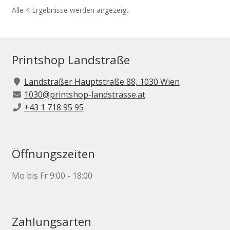
Die
Alle 4 Ergebnisse werden angezeigt
Optionen
können
auf
der
Printshop Landstraße
Produktseite
gewählt
Landstraßer Hauptstraße 88, 1030 Wien
werden
1030@printshop-landstrasse.at
+43 1 718 95 95
Öffnungszeiten
Mo bis Fr 9:00 - 18:00
Zahlungsarten