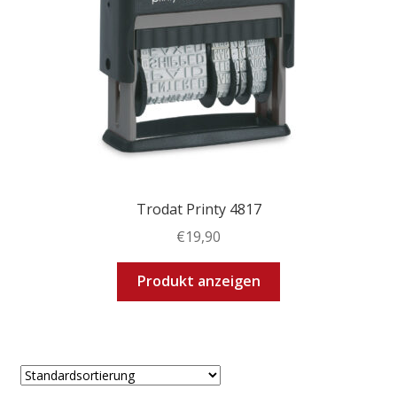
Trodat Printy 4817
€
19,90
Dieses
Produkt anzeigen
Produkt
weist
mehrere
Varianten
auf.