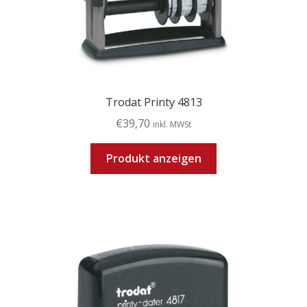
werden
Trodat Printy 4813
€
39,70
inkl. MWSt
Produkt anzeigen