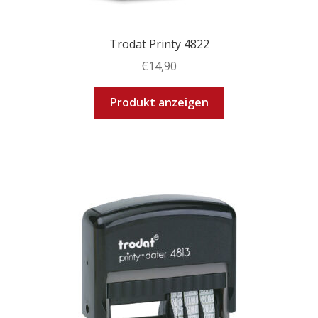
Trodat Printy 4822
€
14,90
Dieses
Produkt anzeigen
Produkt
weist
mehrere
Varianten
auf.
Die
Optionen
können
auf
der
Produktseite
gewählt