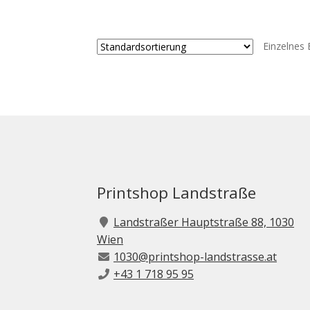
weist
mehrere
Varianten
Einzelnes 
auf.
Die
Optionen
können
auf
der
Produktse
gewählt
werden
Printshop Landstraße
Landstraßer Hauptstraße 88, 1030
Wien
1030@printshop-landstrasse.at
+43 1 718 95 95