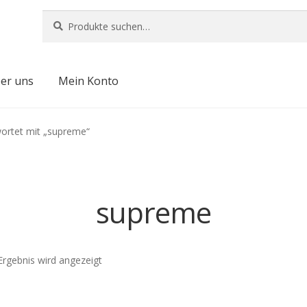
Suche
Suche
nach:
er uns
Mein Konto
ortet mit „supreme“
supreme
Ergebnis wird angezeigt