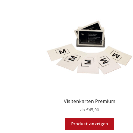
Visitenkarten Premium
ab
€
45,90
Dieses
Produkt anzeigen
Produkt