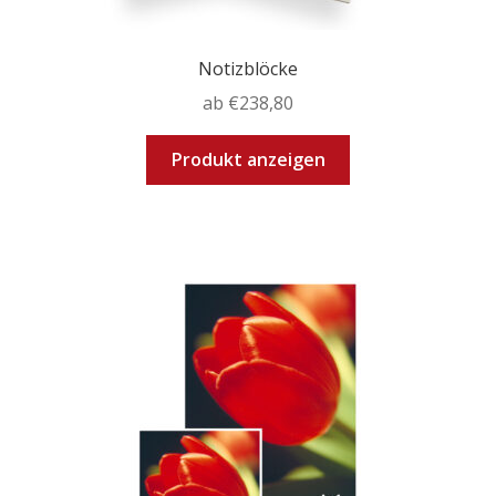
Notizblöcke
ab
€
238,80
Dieses
Produkt anzeigen
Produkt
weist
mehrere
Varianten
auf.
Die
Optionen
können
auf
der
Produktseite
gewählt