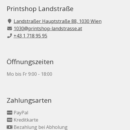
der
Printshop Landstraße
Produktseite
gewählt
Landstraßer Hauptstraße 88, 1030 Wien
werden
1030@printshop-landstrasse.at
+43 1 718 95 95
Öffnungszeiten
Mo bis Fr 9:00 - 18:00
Zahlungsarten
PayPal
Kreditkarte
Bezahlung bei Abholung