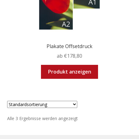
werden
Plakate Offsetdruck
ab
€
178,80
Dieses
Produkt anzeigen
Produkt
weist
mehrere
Varianten
auf.
Die
Alle 3 Ergebnisse werden angezeigt
Optionen
können
auf