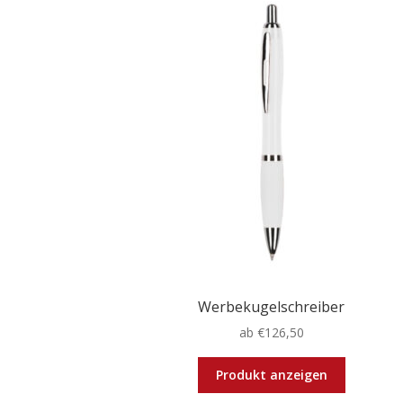
Werbekugelschreiber
ab
€
126,50
Dieses
Produkt anzeigen
Produkt