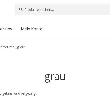
Suche
Suche
nach:
er uns
Mein Konto
ortet mit „grau“
grau
Ergebnis wird angezeigt