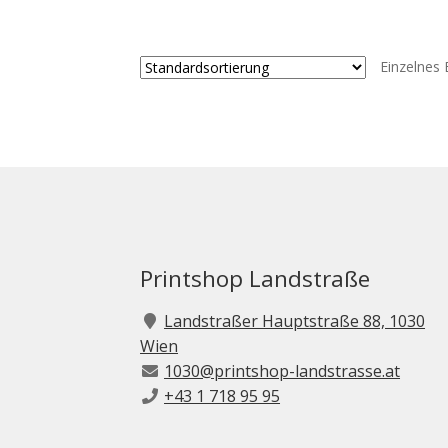
weist
mehrere
Varianten
Einzelnes 
auf.
Die
Optionen
können
auf
der
Produktse
gewählt
werden
Printshop Landstraße
Landstraßer Hauptstraße 88, 1030
Wien
1030@printshop-landstrasse.at
+43 1 718 95 95