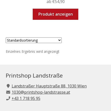
ab
€
54,90
Dieses
Produkt anzeigen
Produkt
weist
mehrere
Varianten
auf.
Die
Einzelnes Ergebnis wird angezeigt
Optionen
können
auf
der
Printshop Landstraße
Produktseite
gewählt
Landstraßer Hauptstraße 88, 1030 Wien
werden
1030@printshop-landstrasse.at
+43 1 718 95 95