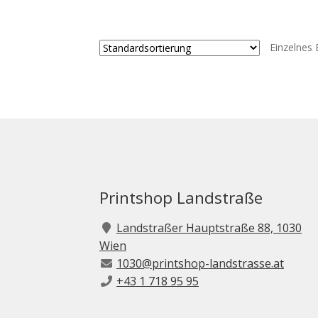
weist
mehrere
Varianten
Einzelnes 
auf.
Die
Optionen
können
auf
der
Produktse
gewählt
werden
Printshop Landstraße
Landstraßer Hauptstraße 88, 1030
Wien
1030@printshop-landstrasse.at
+43 1 718 95 95