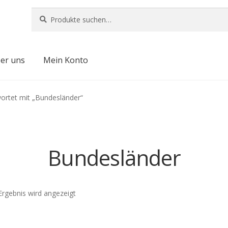
Suche
Suche
nach:
er uns
Mein Konto
ortet mit „Bundesländer“
Bundesländer
Ergebnis wird angezeigt