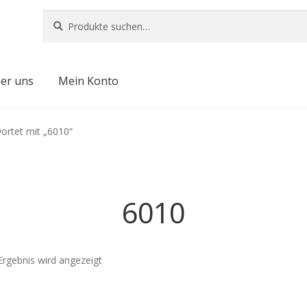
Suche
Suche
nach:
er uns
Mein Konto
ortet mit „6010“
6010
Ergebnis wird angezeigt