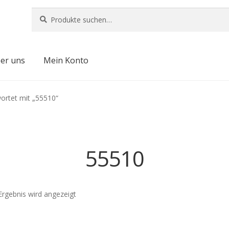
Suche
Suche
nach:
er uns
Mein Konto
ortet mit „55510“
55510
Ergebnis wird angezeigt