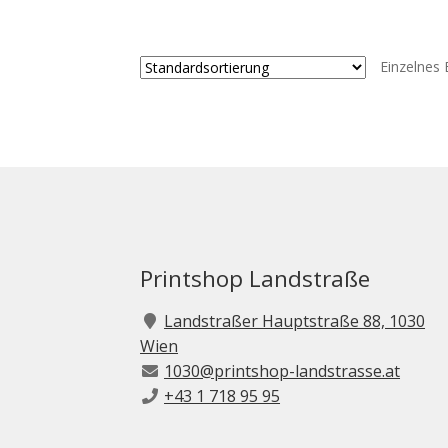
weist
mehrere
Varianten
Einzelnes 
auf.
Die
Optionen
können
auf
der
Produktse
gewählt
werden
Printshop Landstraße
Landstraßer Hauptstraße 88, 1030
Wien
1030@printshop-landstrasse.at
+43 1 718 95 95